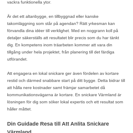
vackra funktionella ytor.
Är det ett altanbygge, en tillbyggnad eller kanske
takomläggning som står på agendan? Rätt yrkesman kan
förvandla dina idéer till verklighet. Med en noggrann koll på
detaljer säkerställs att resultatet blir precis som du har tänkt
dig. En kompetens inom träarbeten kommer att vara din
tillgång under hela projektet, från planering till det färdiga
utförandet.
Att engagera en lokal snickare ger även fördelen av kortare
restid och därmed snabbare start på ditt bygge. Detta bidrar till
att hålla nere kostnader samt främjar samarbetet då
kommunikationsvägarna är kortare. En snickare Värmland är
lösningen för dig som söker lokal expertis och ett resultat som
håller måttet.
Din Guidade Resa till Att Anlita Snickare
Värmland